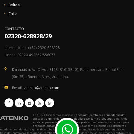
Bolivia
Chile
CONTACTO
02320-628928/29
Internacional: (+54) 2320-628928
Lineas: 02320-492852/556077
Dirección:
Av. Olivos 3193 (B1615BLG), Panamericana Ramal Pilar
(Km 35) - Buenos Aires, Argentina.
Email:
atenko@atenko.com
En ATENKO brindamos soluciones,
andamios
,
encofrados
,
apuntalamientos
,
entibados,
alquiler de Andamios
,
alquiler de andamios tubulares
, alquiler de
escaleras para andamios o modulares, plataformas de trabajo, accesorios para
andamios, andamios multidireccionales, andamios especiales, estructuras
tubulares de andamios, alquiler de encofrados, encofrados de losas, encofrados de tabiques, encofrados
trepantes, encofrados de columnas, encofrado de pilares, sistemas de entibación, sistemas de entibamiento,