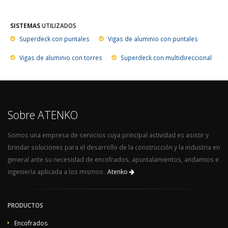
SISTEMAS
UTILIZADOS
Superdeck con puntales
Vigas de aluminio con puntales
Vigas de aluminio con torres
Superdeck con multidireccional
Sobre ATENKO
Somos una empresa de servicios cuya principal actividad es asistir y
brindar soluciones para el desarrollo de la construcción y la industria en
general ante su necesidad de encofrados, apuntalamientos, andamios e
ingeniería aplicada a los mismos.
Atenko
PRODUCTOS
Encofrados