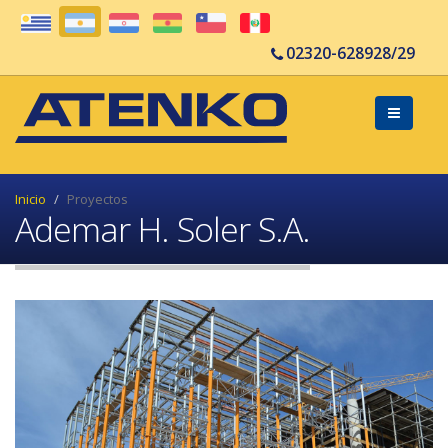
02320-628928/29
Inicio
Proyectos
Ademar H. Soler S.A.